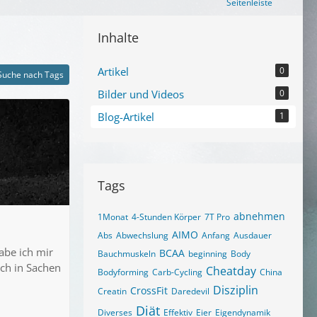
Seitenleiste
Inhalte
Artikel
0
Suche nach Tags
Bilder und Videos
0
Blog-Artikel
1
Tags
abnehmen
1Monat
4-Stunden Körper
7T Pro
AIMO
Abs
Abwechslung
Anfang
Ausdauer
abe ich mir
BCAA
Bauchmuskeln
beginning
Body
ich in Sachen
Cheatday
Bodyforming
Carb-Cycling
China
Disziplin
CrossFit
Creatin
Daredevil
Diät
Diverses
Effektiv
Eier
Eigendynamik