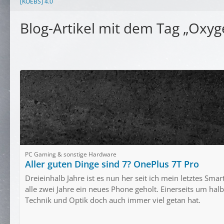
[KOEBS] 4.0
Blog-Artikel mit dem Tag „Oxyg
PC Gaming & sonstige Hardware
Aller guten Dinge sind 7? OnePlus 7T Pro
Dreieinhalb Jahre ist es nun her seit ich mein letztes Sm
alle zwei Jahre ein neues Phone geholt. Einerseits um hal
Technik und Optik doch auch immer viel getan hat.