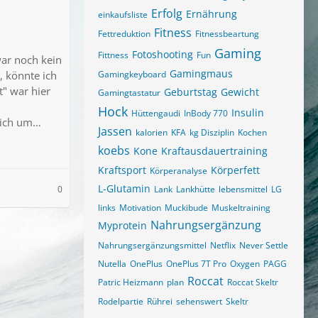
Erfolg
Ernährung
einkaufsliste
Fitness
Fettreduktion
Fitnessbeartung
Gaming
Fotoshooting
Fittness
Fun
war noch kein
Gamingmaus
, könnte ich
Gamingkeyboard
t" war hier
Geburtstag
Gewicht
Gamingtastatur
Hock
Insulin
Hüttengaudi
InBody 770
 sich um…
Jassen
kalorien
KFA
kg Disziplin
Kochen
koebs
Kone
Kraftausdauertraining
Kraftsport
Körperfett
Körperanalyse
L-Glutamin
0
Lank
Lankhütte
lebensmittel
LG
links
Motivation
Muckibude
Muskeltraining
Nahrungsergänzung
Myprotein
Nahrungsergänzungsmittel
Netflix
Never Settle
Nutella
OnePlus
OnePlus 7T Pro
Oxygen
PAGG
Roccat
Patric Heizmann
plan
Roccat Skeltr
Rodelpartie
Rührei
sehenswert
Skeltr