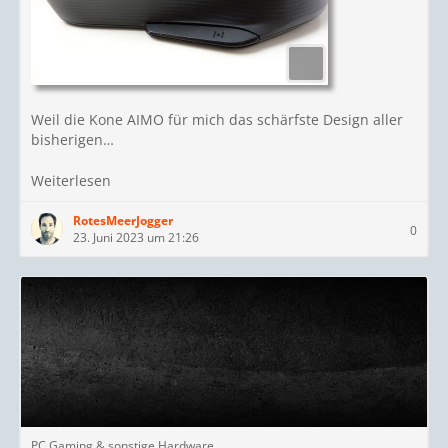
Weil die Kone AIMO für mich das schärfste Design aller
bisherigen…
Weiterlesen
RotesMeerJogger
0
23. Juni 2023 um 21:26
PC Gaming & sonstige Hardware