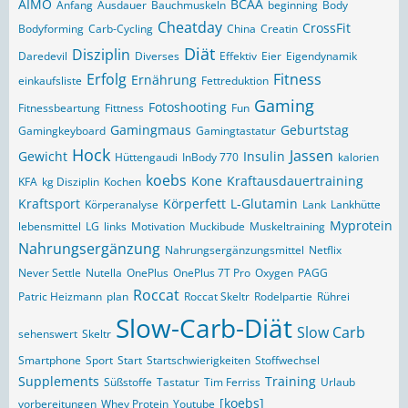
AIMO
BCAA
Anfang
Ausdauer
Bauchmuskeln
beginning
Body
Cheatday
CrossFit
Bodyforming
Carb-Cycling
China
Creatin
Diät
Disziplin
Daredevil
Diverses
Effektiv
Eier
Eigendynamik
Erfolg
Fitness
Ernährung
einkaufsliste
Fettreduktion
Gaming
Fotoshooting
Fitnessbeartung
Fittness
Fun
Gamingmaus
Geburtstag
Gamingkeyboard
Gamingtastatur
Hock
Jassen
Gewicht
Insulin
Hüttengaudi
InBody 770
kalorien
koebs
Kone
Kraftausdauertraining
KFA
kg Disziplin
Kochen
Kraftsport
Körperfett
L-Glutamin
Körperanalyse
Lank
Lankhütte
Myprotein
lebensmittel
LG
links
Motivation
Muckibude
Muskeltraining
Nahrungsergänzung
Nahrungsergänzungsmittel
Netflix
Never Settle
Nutella
OnePlus
OnePlus 7T Pro
Oxygen
PAGG
Roccat
Patric Heizmann
plan
Roccat Skeltr
Rodelpartie
Rührei
Slow-Carb-Diät
Slow Carb
sehenswert
Skeltr
Smartphone
Sport
Start
Startschwierigkeiten
Stoffwechsel
Supplements
Training
Süßstoffe
Tastatur
Tim Ferriss
Urlaub
[koebs]
vorbereitungen
Whey Protein
Youtube