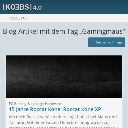
[KOEBS] 4.0
Blog-Artikel mit dem Tag „Gamingmaus“
Suche nach Tags
PC Gaming & sonstige Hardware
15 Jahre Roccat Kone: Roccat Kone XP
Wo mich Roccat wirklich überzeugt hat ist bei Maus und
Tastatur. Mit einer kurzen Unterbrechung wo ich zu