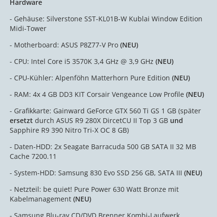
Hardware
- Gehäuse: Silverstone SST-KL01B-W Kublai Window Edition
Midi-Tower
- Motherboard: ASUS P8Z77-V Pro
(NEU)
- CPU: Intel Core i5 3570K 3,4 GHz @ 3,9 GHz
(NEU)
- CPU-Kühler: Alpenföhn Matterhorn Pure Edition
(NEU)
- RAM: 4x 4 GB DD3 KIT Corsair Vengeance Low Profile
(NEU)
- Grafikkarte: Gainward GeForce GTX 560 Ti GS 1 GB (später
ersetzt
durch ASUS R9 280X DircetCU II Top 3 GB
und
Sapphire R9 390 Nitro Tri-X OC 8 GB)
- Daten-HDD: 2x Seagate Barracuda 500 GB SATA II 32 MB
Cache 7200.11
- System-HDD: Samsung 830 Evo SSD 256 GB, SATA III
(NEU)
- Netzteil: be quiet! Pure Power 630 Watt Bronze mit
Kabelmanagement
(NEU)
- Samsung Blu-ray CD/DVD Brenner Kombi-Laufwerk