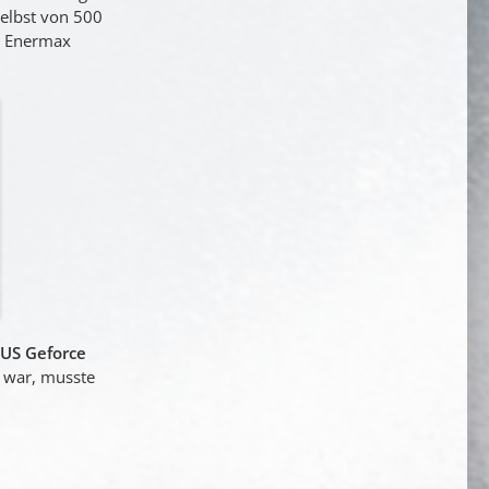
selbst von 500
on Enermax
US Geforce
g war, musste