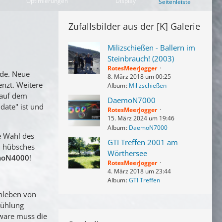
Optimierungen
Display
Seitenleiste
Zufallsbilder aus der [K] Galerie
Milizschießen - Ballern im
Steinbrauch! (2003)
RotesMeerJogger
ade. Neue
8. März 2018 um 00:25
enzt. Weitere
Album
Milizschießen
 auf dem
DaemoN7000
date" ist und
RotesMeerJogger
15. März 2024 um 19:46
Album
DaemoN7000
e Wahl des
GTI Treffen 2001 am
n hübsches
Wörthersee
oN4000
!
RotesMeerJogger
4. März 2018 um 23:44
Album
GTI Treffen
enleben von
kühlung
dware muss die