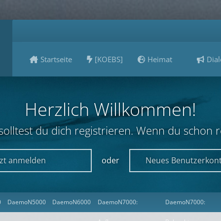
Startseite
[KOEBS]
Heimat
Dial
Herzlich Willkommen!
lltest du dich registrieren. Wenn du schon reg
tzt anmelden
oder
Neues Benutzerkont
0
DaemoN5000
DaemoN6000
DaemoN7000:
DaemoN7000: