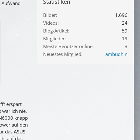
Statistiken
n Aufwand
Bilder
1.696
Videos
24
Blog-Artikel
59
Mitglieder
19
Meiste Benutzer online
3
Neuestes Mitglied
ambudhin
ft erspart
 war ich nie.
oN6000 knapp
ower auf den
für das
ASUS
hl auf das