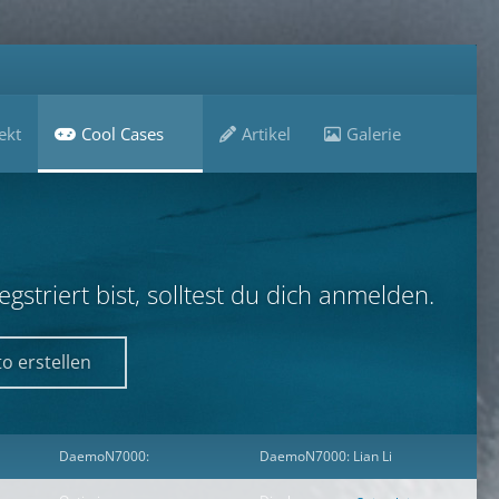
ekt
Cool Cases
Artikel
Galerie
B
striert bist, solltest du dich anmelden.
o erstellen
DaemoN7000:
DaemoN7000: Lian Li