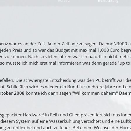
Aufbau
Beleuchtung
inenz war es an der Zeit. An der Zeit ade zu sagen. DaemoN3000 
 jeden Preis und so war das Budget mit maximal 1.000 Euro begr
en zu können. Nach so vielen Jahren war ich natürlich nicht mehr
so musste ich mich erst mal informieren was denn gerade "up to 
fallen. Die schwierigste Entscheidung was den PC betrifft war di
t. Schließlich wird es wieder ein Bund für mehrere Jahre und ei
ktober 2008
konnte ich dann sagen "Willkommen daheim"
Daem
ausgepackter Hardware! In Reih und Glied präsentiert sich das Inn
iesem System auf eine Wasserkühlung verzichtet und eine Luft
ung zu unflexibel und auch zu teuer. Bei einem Wechsel der Har