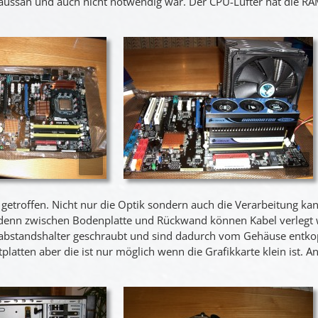
ut aussah und auch nicht notwendig war. Der CPU-Lüfter hat die R
 getroffen. Nicht nur die Optik sondern auch die Verarbeitung ka
 denn zwischen Bodenplatte und Rückwand können Kabel verlegt 
iabstandshalter geschraubt und sind dadurch vom Gehäuse entko
platten aber die ist nur möglich wenn die Grafikkarte klein ist. A