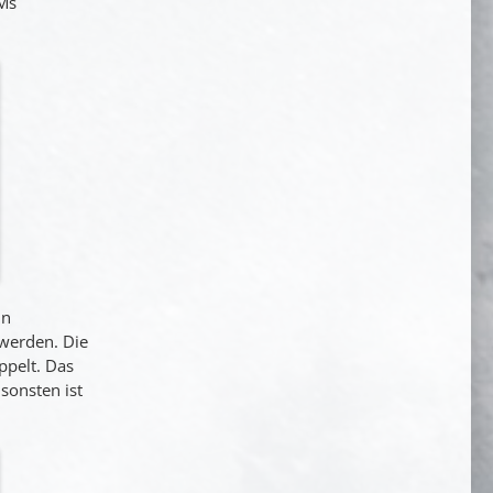
AMs
nn
werden. Die
ppelt. Das
nsonsten ist