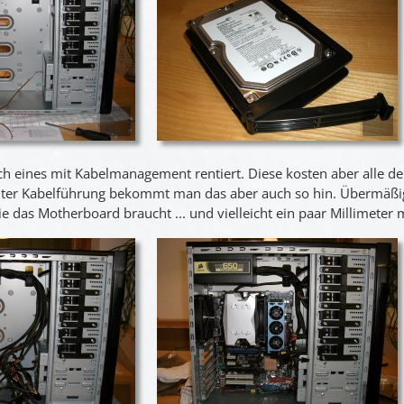
ich eines mit Kabelmanagement rentiert. Diese kosten aber alle d
hter Kabelführung bekommt man das aber auch so hin. Übermäßig 
wie das Motherboard braucht ... und vielleicht ein paar Millimeter 