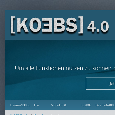
Um alle Funktionen nutzen zu können, so
Je
DaemoN3000
The
Monolith &
PC2007
DaemoN400