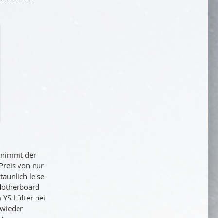
rnimmt der
Preis von nur
staunlich leise
 Motherboard
 YS Lüfter bei
 wieder