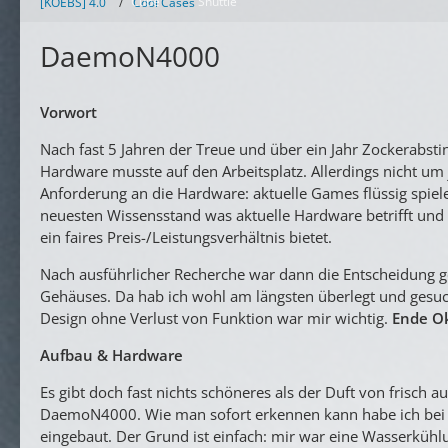
Cube
Shuttle
[KOEBS] 4.0
Cool Cases
DaemoN4000
Vorwort
Nach fast 5 Jahren der Treue und über ein Jahr Zockerabst
Hardware musste auf den Arbeitsplatz. Allerdings nicht um
Anforderung an die Hardware: aktuelle Games flüssig spiel
neuesten Wissensstand was aktuelle Hardware betrifft und 
ein faires Preis-/Leistungsverhältnis bietet.
Nach ausführlicher Recherche war dann die Entscheidung ge
Gehäuses. Da hab ich wohl am längsten überlegt und gesuch
Design ohne Verlust von Funktion war mir wichtig.
Ende O
Aufbau & Hardware
Es gibt doch fast nichts schöneres als der Duft von frisch 
DaemoN4000. Wie man sofort erkennen kann habe ich bei d
eingebaut. Der Grund ist einfach: mir war eine Wasserkühl