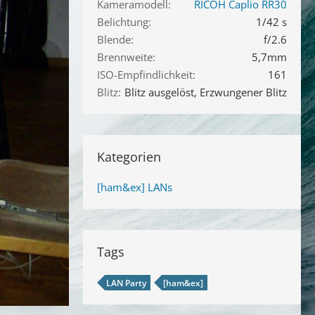
Kameramodell
RICOH Caplio RR30
Belichtung
1/42 s
Blende
f/2.6
Brennweite
5,7mm
ISO-Empfindlichkeit
161
Blitz
Blitz ausgelöst, Erzwungener Blitz
Kategorien
[ham&ex] LANs
Tags
LAN Party
[ham&ex]