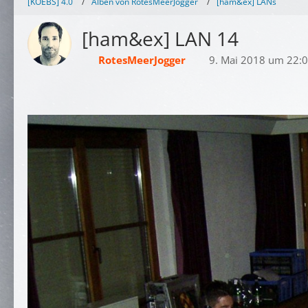
[KOEBS] 4.0
Alben von RotesMeerJogger
[ham&ex] LANs
[ham&ex] LAN 14
RotesMeerJogger
9. Mai 2018 um 22: