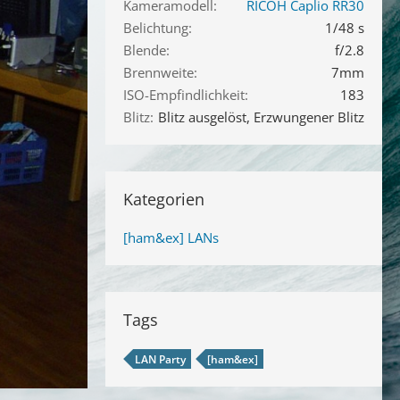
Kameramodell
RICOH Caplio RR30
Belichtung
1/48 s
Blende
f/2.8
Brennweite
7mm
ISO-Empfindlichkeit
183
Blitz
Blitz ausgelöst, Erzwungener Blitz
Kategorien
[ham&ex] LANs
Tags
LAN Party
[ham&ex]