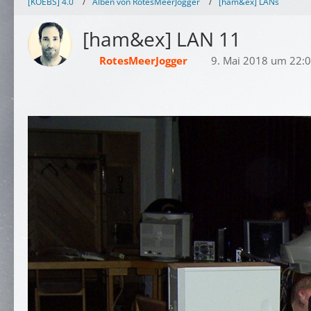
[KOEBS] 4.0
Alben von RotesMeerJogger
[ham&ex] LANs
[ham&ex] LAN 11
RotesMeerJogger
9. Mai 2018 um 22: