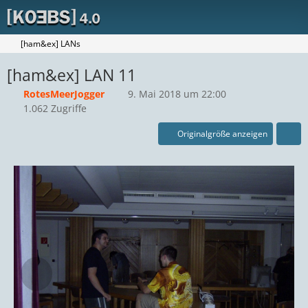
[ham&ex] LANs
[ham&ex] LAN 11
RotesMeerJogger
9. Mai 2018 um 22:00
1.062 Zugriffe
Originalgröße anzeigen