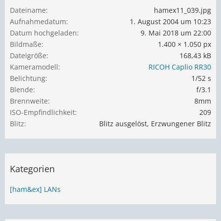
Dateiname
hamex11_039.jpg
Aufnahmedatum
1. August 2004 um 10:23
Datum hochgeladen
9. Mai 2018 um 22:00
Bildmaße
1.400 × 1.050 px
Dateigröße
168,43 kB
Kameramodell
RICOH Caplio RR30
Belichtung
1/52 s
Blende
f/3.1
Brennweite
8mm
ISO-Empfindlichkeit
209
Blitz
Blitz ausgelöst, Erzwungener Blitz
Kategorien
[ham&ex] LANs