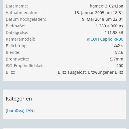
Dateiname
hamex13_024.jpg
Aufnahmedatum
15. Januar 2005 um 18:31
Datum hochgeladen
9. Mai 2018 um 22:01
Bildmaße
1.280 × 960 px
Dateigröße
111,98 kB
Kameramodell
RICOH Caplio RR30
Belichtung
1/42 s
Blende
f/2.6
Brennweite
5,7mm
ISO-Empfindlichkeit
200
Blitz
Blitz ausgelöst, Erzwungener Blitz
Kategorien
[ham&ex] LANs