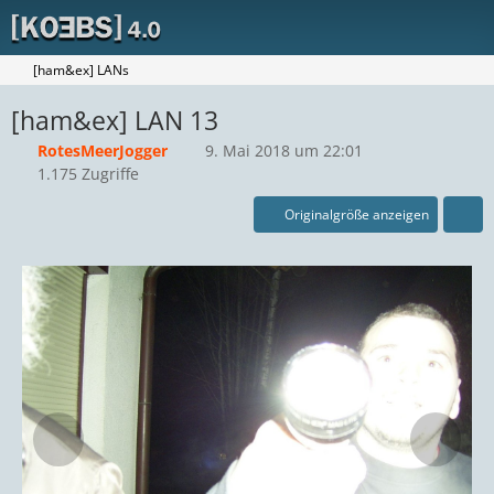
[ham&ex] LANs
[ham&ex] LAN 13
RotesMeerJogger
9. Mai 2018 um 22:01
1.175 Zugriffe
Originalgröße anzeigen