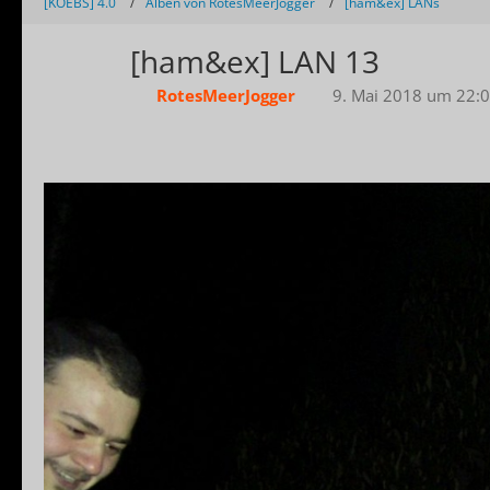
[KOEBS] 4.0
Alben von RotesMeerJogger
[ham&ex] LANs
[ham&ex] LAN 13
RotesMeerJogger
9. Mai 2018 um 22: