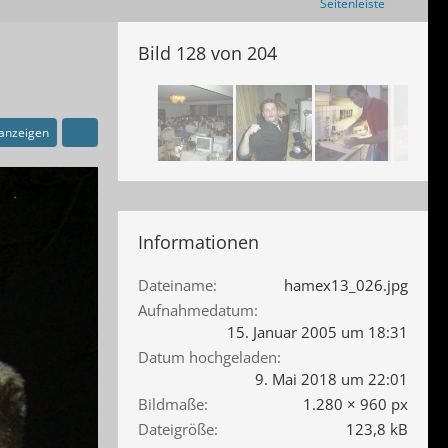
Seitenleiste
Bild 128 von 204
 anzeigen
Informationen
Dateiname
hamex13_026.jpg
Aufnahmedatum
15. Januar 2005 um 18:31
Datum hochgeladen
9. Mai 2018 um 22:01
Bildmaße
1.280 × 960 px
Dateigröße
123,8 kB