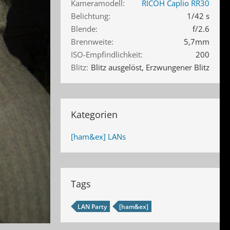
Kameramodell
RICOH Caplio RR30
Belichtung
1/42 s
Blende
f/2.6
Brennweite
5,7mm
ISO-Empfindlichkeit
200
Blitz
Blitz ausgelöst, Erzwungener Blitz
Kategorien
[ham&ex] LANs
Tags
LAN Party
[ham&ex]