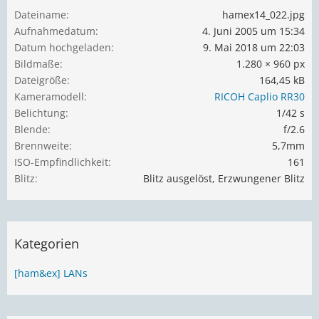
Dateiname
hamex14_022.jpg
Aufnahmedatum
4. Juni 2005 um 15:34
Datum hochgeladen
9. Mai 2018 um 22:03
Bildmaße
1.280 × 960 px
Dateigröße
164,45 kB
Kameramodell
RICOH Caplio RR30
Belichtung
1/42 s
Blende
f/2.6
Brennweite
5,7mm
ISO-Empfindlichkeit
161
Blitz
Blitz ausgelöst, Erzwungener Blitz
Kategorien
[ham&ex] LANs