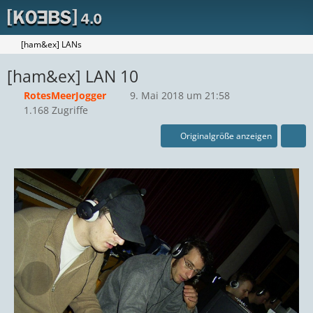
[ham&ex] LANs
[ham&ex] LAN 10
RotesMeerJogger
9. Mai 2018 um 21:58
1.168 Zugriffe
Originalgröße anzeigen