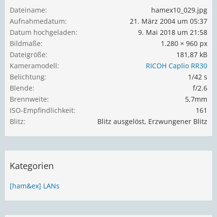
Dateiname
hamex10_029.jpg
Aufnahmedatum
21. März 2004 um 05:37
Datum hochgeladen
9. Mai 2018 um 21:58
Bildmaße
1.280 × 960 px
Dateigröße
181,87 kB
Kameramodell
RICOH Caplio RR30
Belichtung
1/42 s
Blende
f/2.6
Brennweite
5,7mm
ISO-Empfindlichkeit
161
Blitz
Blitz ausgelöst, Erzwungener Blitz
Kategorien
[ham&ex] LANs