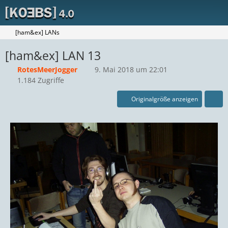
[ham&ex] LANs
[ham&ex] LAN 13
RotesMeerJogger
9. Mai 2018 um 22:01
1.184 Zugriffe
Originalgröße anzeigen