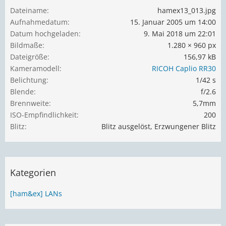
Dateiname
hamex13_013.jpg
Aufnahmedatum
15. Januar 2005 um 14:00
Datum hochgeladen
9. Mai 2018 um 22:01
Bildmaße
1.280 × 960 px
Dateigröße
156,97 kB
Kameramodell
RICOH Caplio RR30
Belichtung
1/42 s
Blende
f/2.6
Brennweite
5,7mm
ISO-Empfindlichkeit
200
Blitz
Blitz ausgelöst, Erzwungener Blitz
Kategorien
[ham&ex] LANs