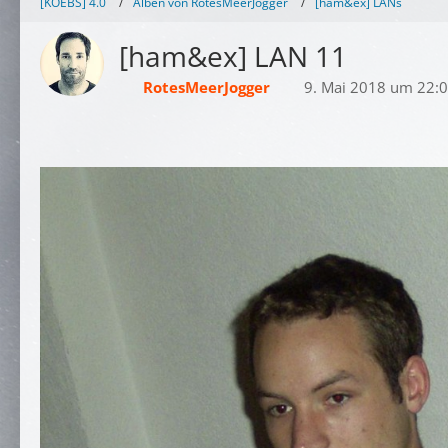
[KOEBS] 4.0
Alben von RotesMeerJogger
[ham&ex] LANs
[ham&ex] LAN 11
RotesMeerJogger
9. Mai 2018 um 22: