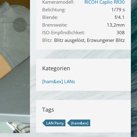
Kameramodell
RICOH Caplio RR30
Belichtung
1/79 s
Blende
f/4.1
Brennweite
13,2mm
ISO-Empfindlichkeit
308
Blitz
Blitz ausgelöst, Erzwungener Blitz
Kategorien
[ham&ex] LANs
Tags
LAN Party
[ham&ex]