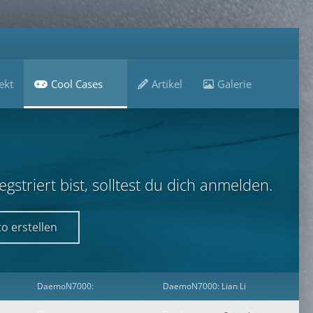
ekt
Cool Cases
Artikel
Galerie
B
striert bist, solltest du dich anmelden.
o erstellen
DaemoN7000:
DaemoN7000: Lian Li