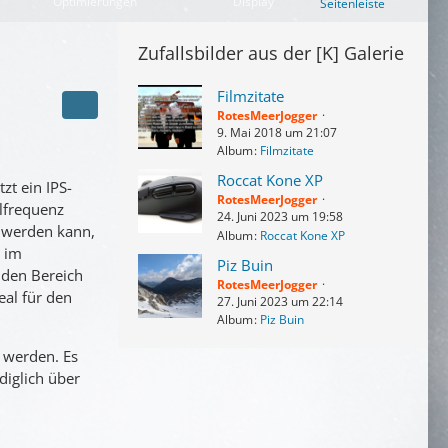
Optimierungen
Display
Seitenleiste
Zufallsbilder aus der [K] Galerie
Filmzitate
RotesMeerJogger
9. Mai 2018 um 21:07
Album
Filmzitate
Roccat Kone XP
zt ein IPS-
RotesMeerJogger
olfrequenz
24. Juni 2023 um 19:58
n werden kann,
Album
Roccat Kone XP
d im
Piz Buin
 den Bereich
RotesMeerJogger
eal für den
27. Juni 2023 um 22:14
Album
Piz Buin
t werden. Es
diglich über