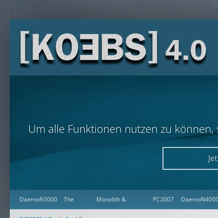
Um alle Funktionen nutzen zu können, so
Je
DaemoN3000
The
Monolith &
PC2007
DaemoN400