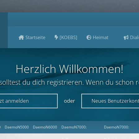
Startseite
[KOEBS]
Heimat
Dial
Herzlich Willkommen!
lltest du dich registrieren. Wenn du schon reg
tzt anmelden
oder
Neues Benutzerkont
0
DaemoN5000
DaemoN6000
DaemoN7000:
DaemoN7000: