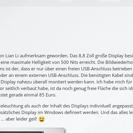
Aufbau
Beleuchtung
n Lian Li aufmerksam geworden. Das 8,8 Zoll große Display besit
 eine maximale Helligkeit von 500 Nits erreicht. Die Bildwiederh
ens ist der, dass er nur über einen freien USB-Anschluss betriebe
der an einem externen USB-Anschluss. Die benötigten Kabel sin
 Display nahezu überall montiert werden kann. Ich habe mich für
seitlich verbaut habe, ist da noch genug freie Fläche die sich id
ostet gerade einmal 85 Euro.
eleuchtung als auch der Inhalt des Displays individuell angepass
zusätzliches Display im Windows definiert werden. Und das alles le
.. aber leider geil!