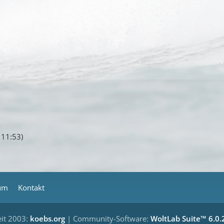
 11:53
)
um
Kontakt
eit 2003:
koebs.org
| Community-Software:
WoltLab Suite™ 6.0.