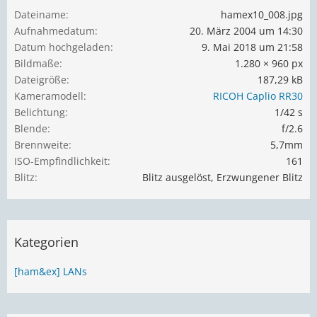
Dateiname
hamex10_008.jpg
Aufnahmedatum
20. März 2004 um 14:30
Datum hochgeladen
9. Mai 2018 um 21:58
Bildmaße
1.280 × 960 px
Dateigröße
187,29 kB
Kameramodell
RICOH Caplio RR30
Belichtung
1/42 s
Blende
f/2.6
Brennweite
5,7mm
ISO-Empfindlichkeit
161
Blitz
Blitz ausgelöst, Erzwungener Blitz
Kategorien
[ham&ex] LANs