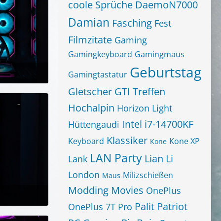
coole Sprüche
DaemoN7000
Damian
Fasching
Fest
Filmzitate
Gaming
Gamingkeyboard
Gamingmaus
Geburtstag
Gamingtastatur
um 21:45
Gletscher
GTI Treffen
Hochalpin
Horizon Light
Intel i7-14700KF
Hüttengaudi
Klassiker
Keyboard
Kone XP
Kone
LAN Party
Lian Li
Lank
London
Milizschießen
Maus
Modding
Movies
OnePlus
Palit
Patriot
OnePlus 7T Pro
um 21:45