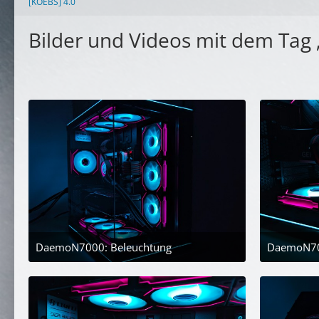
[KOEBS] 4.0
Bilder und Videos mit dem Tag „
DaemoN7000: Beleuchtung
DaemoN70
30. April 2024 um 21:45