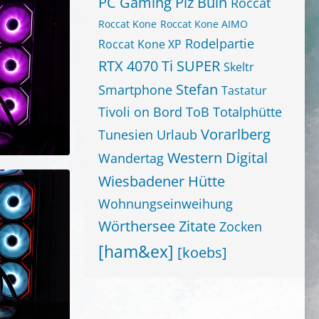
PC Gaming
Piz Buin
Roccat
Roccat Kone
Roccat Kone AIMO
Rodelpartie
Roccat Kone XP
RTX 4070 Ti SUPER
Skeltr
Stefan
Smartphone
Tastatur
Tivoli on Bord
ToB
Totalphütte
Vorarlberg
Tunesien
Urlaub
um 21:08
Western Digital
Wandertag
Wiesbadener Hütte
Wohnungseinweihung
Wörthersee
Zitate
Zocken
[ham&ex]
[koebs]