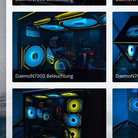
25. April 2024 um 21:08
DaemoN7000 Beleuchtung
DaemoN70
25. April 2024 um 21:08