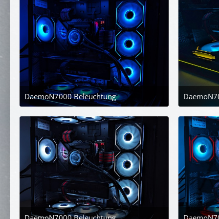
DaemoN7000 Beleuchtung
DaemoN70
25. April 2024 um 21:08
DaemoN7000 Beleuchtung
DaemoN70