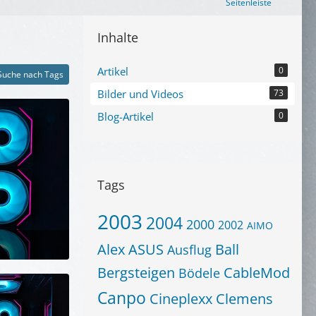
Seitenleiste
Inhalte
Artikel
0
Suche nach Tags
Bilder und Videos
73
Blog-Artikel
0
Tags
2003
2004
2000
2002
AIMO
Alex
ASUS
Ball
Ausflug
um 21:45
Bergsteigen
CableMod
Bödele
Canpo
Cineplexx
Clemens