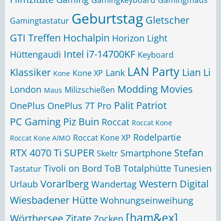
Gamingkeyboard
Gamingmaus
Geburtstag
Gletscher
Gamingtastatur
GTI Treffen
Hochalpin
Horizon Light
Intel i7-14700KF
Hüttengaudi
Keyboard
LAN Party
Klassiker
Lian Li
Lank
Kone XP
Kone
Modding
Movies
London
Milizschießen
Maus
Palit
Patriot
OnePlus
OnePlus 7T Pro
PC Gaming
Piz Buin
Roccat
Roccat Kone
Rodelpartie
Roccat Kone XP
Roccat Kone AIMO
RTX 4070 Ti SUPER
Stefan
Smartphone
Skeltr
Tivoli on Bord
ToB
Totalphütte
Tunesien
Tastatur
Vorarlberg
Western Digital
Urlaub
Wandertag
Wiesbadener Hütte
Wohnungseinweihung
[ham&ex]
Wörthersee
Zitate
Zocken