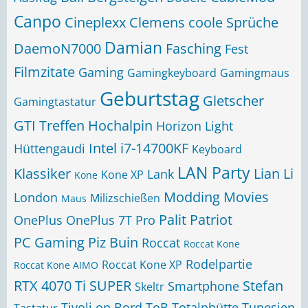
Canpo
Cineplexx
Clemens
coole Sprüche
Damian
DaemoN7000
Fasching
Fest
Filmzitate
Gaming
Gamingkeyboard
Gamingmaus
Geburtstag
Gletscher
Gamingtastatur
GTI Treffen
Hochalpin
Horizon Light
Intel i7-14700KF
Hüttengaudi
Keyboard
LAN Party
Klassiker
Lian Li
Lank
Kone XP
Kone
Modding
Movies
London
Milizschießen
Maus
Palit
Patriot
OnePlus
OnePlus 7T Pro
PC Gaming
Piz Buin
Roccat
Roccat Kone
Rodelpartie
Roccat Kone XP
Roccat Kone AIMO
RTX 4070 Ti SUPER
Stefan
Smartphone
Skeltr
Tivoli on Bord
ToB
Totalphütte
Tunesien