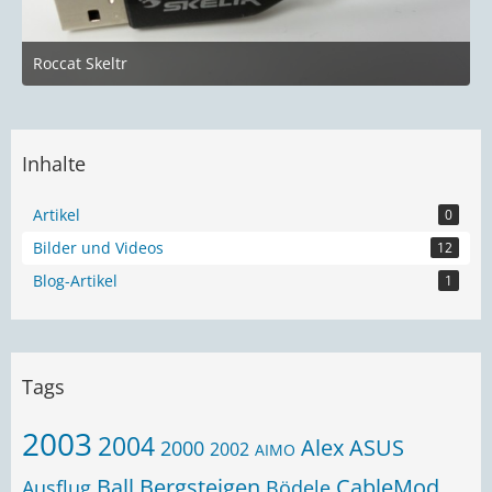
Roccat Skeltr
10. Januar 2019 um 22:51
Inhalte
Artikel
0
Bilder und Videos
12
Blog-Artikel
1
Tags
2003
2004
Alex
ASUS
2000
2002
AIMO
Ball
Bergsteigen
CableMod
Ausflug
Bödele