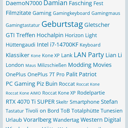
Damian
DaemoN7000
Fasching
Fest
Filmzitate
Gaming
Gamingkeyboard
Gamingmaus
Geburtstag
Gletscher
Gamingtastatur
GTI Treffen
Hochalpin
Horizon Light
Intel i7-14700KF
Hüttengaudi
Keyboard
LAN Party
Klassiker
Lian Li
Lank
Kone XP
Kone
Modding
Movies
London
Milizschießen
Maus
Palit
Patriot
OnePlus
OnePlus 7T Pro
PC Gaming
Piz Buin
Roccat
Roccat Kone
Rodelpartie
Roccat Kone XP
Roccat Kone AIMO
RTX 4070 Ti SUPER
Stefan
Smartphone
Skeltr
Tivoli on Bord
ToB
Totalphütte
Tunesien
Tastatur
Vorarlberg
Western Digital
Urlaub
Wandertag