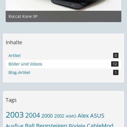
Roccat Kone XP
24. Juni 2023 um 19:58
Inhalte
Artikel
0
Bilder und Videos
12
Blog-Artikel
1
Tags
2003
2004
Alex
ASUS
2000
2002
AIMO
Ball
Bergsteigen
CableMod
Ausflug
Bödele