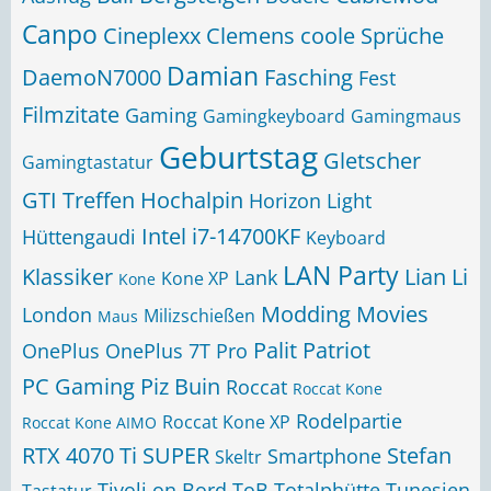
Canpo
Cineplexx
Clemens
coole Sprüche
Damian
DaemoN7000
Fasching
Fest
Filmzitate
Gaming
Gamingkeyboard
Gamingmaus
Geburtstag
Gletscher
Gamingtastatur
GTI Treffen
Hochalpin
Horizon Light
Intel i7-14700KF
Hüttengaudi
Keyboard
LAN Party
Klassiker
Lian Li
Lank
Kone XP
Kone
Modding
Movies
London
Milizschießen
Maus
Palit
Patriot
OnePlus
OnePlus 7T Pro
PC Gaming
Piz Buin
Roccat
Roccat Kone
Rodelpartie
Roccat Kone XP
Roccat Kone AIMO
RTX 4070 Ti SUPER
Stefan
Smartphone
Skeltr
Tivoli on Bord
ToB
Totalphütte
Tunesien