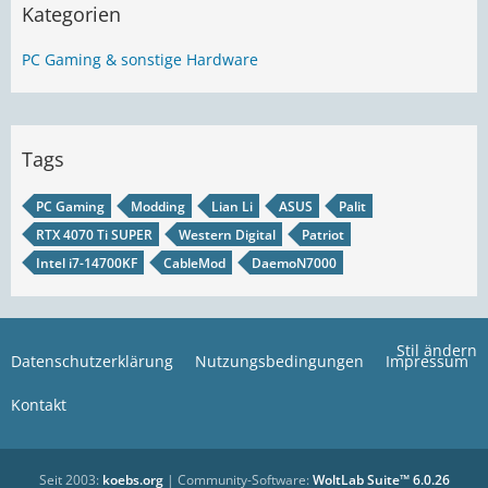
Kategorien
PC Gaming & sonstige Hardware
Tags
PC Gaming
Modding
Lian Li
ASUS
Palit
RTX 4070 Ti SUPER
Western Digital
Patriot
Intel i7-14700KF
CableMod
DaemoN7000
Stil ändern
Datenschutzerklärung
Nutzungsbedingungen
Impressum
Kontakt
Seit 2003:
koebs.org
| Community-Software:
WoltLab Suite™ 6.0.26