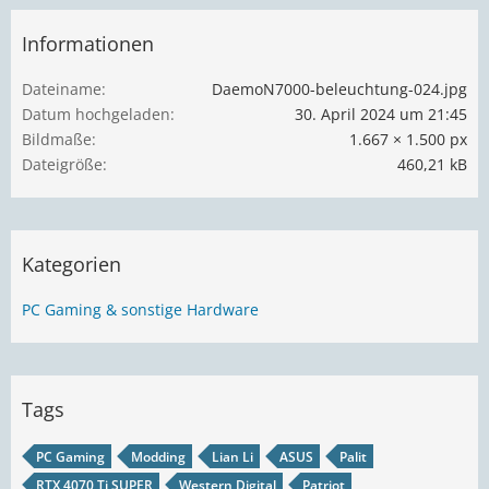
Informationen
Dateiname
DaemoN7000-beleuchtung-024.jpg
Datum hochgeladen
30. April 2024 um 21:45
Bildmaße
1.667 × 1.500 px
Dateigröße
460,21 kB
Kategorien
PC Gaming & sonstige Hardware
Tags
PC Gaming
Modding
Lian Li
ASUS
Palit
RTX 4070 Ti SUPER
Western Digital
Patriot