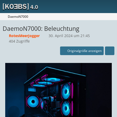
DaemoN7000
DaemoN7000: Beleuchtung
RotesMeerJogger
30. April 2024 um 21:45
404 Zugriffe
Originalgröße anzeigen