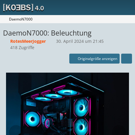
DaemoN7000
DaemoN7000: Beleuchtung
RotesMeerJogger
30. April 2024 um 21:45
418 Zugriffe
Originalgröße anzeigen