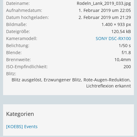
Dateiname
Rodeln_Lank_2019_033.jpg
Aufnahmedatum
1. Februar 2019 um 22:05
Datum hochgeladen
2. Februar 2019 um 21:29
Bildmaße
1.400 × 933 px
Dateigröße
120,54 kB
Kameramodell
SONY DSC-RX100
Belichtung
1/50 s
Blende
f/1.8
Brennweite
10,4mm
ISO-Empfindlichkeit
200
Blitz
Blitz ausgelöst, Erzwungener Blitz, Rote-Augen-Reduktion,
Lichtreflexion erkannt
Kategorien
[KOEBS] Events