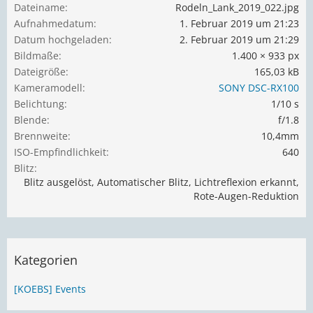
Dateiname
Rodeln_Lank_2019_022.jpg
Aufnahmedatum
1. Februar 2019 um 21:23
Datum hochgeladen
2. Februar 2019 um 21:29
Bildmaße
1.400 × 933 px
Dateigröße
165,03 kB
Kameramodell
SONY DSC-RX100
Belichtung
1/10 s
Blende
f/1.8
Brennweite
10,4mm
ISO-Empfindlichkeit
640
Blitz
Blitz ausgelöst, Automatischer Blitz, Lichtreflexion erkannt,
Rote-Augen-Reduktion
Kategorien
[KOEBS] Events